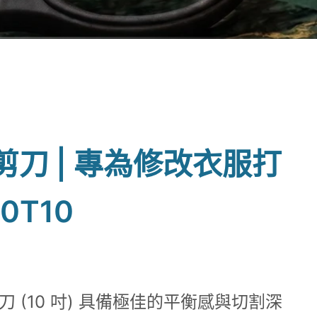
縫剪刀 | 專為修改衣服打
10T10
 (10 吋) 具備極佳的平衡感與切割深