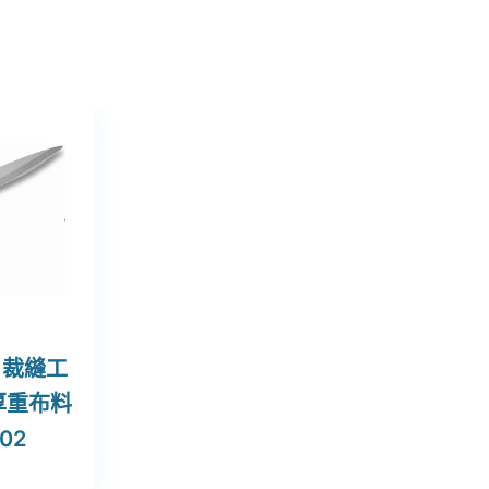
｜裁縫工
厚重布料
02