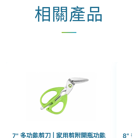
相關產品
7" 多功能剪刀 | 家用剪附開瓶功能
8" 